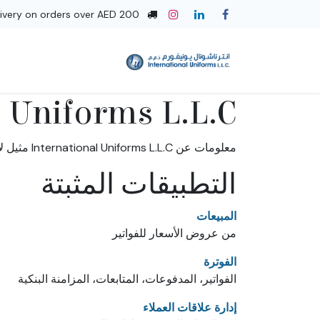
خطي للذهاب إلى المحتوى
livery on orders over AED 200
l Uniforms L.L.C
معلومات عن International Uniforms L.L.C مثيل لأودو،
التطبيقات المثبتة
المبيعات
من عروض الأسعار للفواتير
الفوترة
الفواتير، المدفوعات، المتابعات، المزامنة البنكية
إدارة علاقات العملاء